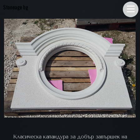
Stoneage bg
Класическа капандура за добър завършек на