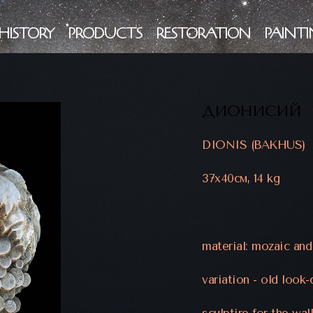
HISTORY
PRODUCTS
RESTORATION
PAINTI
ДИОНИСИЙ
DIONIS (BAKHUS)
37х40см, 14 kg
material: mozaic and
variation - old look
sculptire for the wal