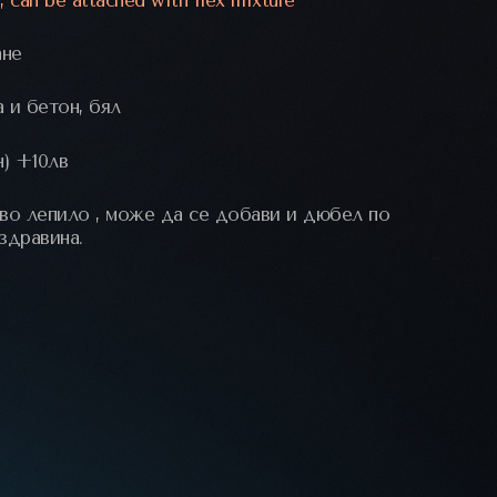
ане
 и бетон, бял
н) +10лв
во лепило , може да се добави и дюбел по
здравина.