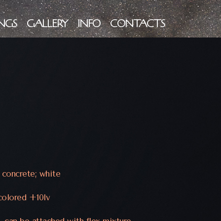
NGS
GALLERY
INFO
CONTACTS
 concrete; white
-colored +10lv
l, can be attached with flex mixture