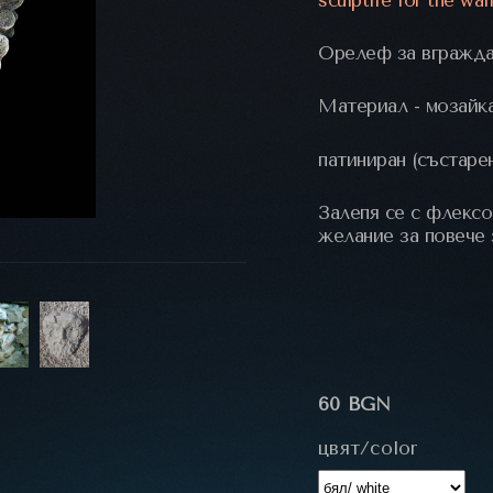
Орелеф за вгражд
Материал - мозайка
патиниран (състаре
Залепя се с флексо
желание за повече 
60 BGN
цвят/color