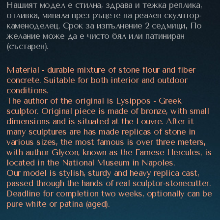
Нашият модел е стилна, здрава и тежка реплика,
отливка, минала през ръцете на реален скулптор-
каменоделец. Срок за изпълнение 2 седмици, По
желание може да е чисто бял или патиниран
(състарен).
Material - durable mixture of stone flour and fiber
concrete. Suitable for both interior and outdoor
conditions.
The author of the original is Lysippos - Greek
sculptor. Original piece is made of bronze, with small
dimensions and is situated at the Louvre. After it
many sculptures are has made replicas of stone in
various sizes, the most famous is over three meters,
with author Glycon, known as the Farnese Hercules, is
located in the National Museum in Napoles.
Our model is stylish, sturdy and heavy replica cast,
passed through the hands of real sculptor-stonecutter.
Deadline for completion two weeks, optionally can be
pure white or patina (aged).