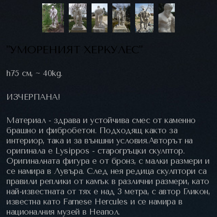
"УМОРЕНИЯТ ХЕРКУЛЕС"
h75 см, ~ 40kg.
ИЗЧЕРПАНА!
Материал - здрава и устойчива смес от каменно
брашно и фибробетон. Подходящ както за
интериор, така и за външни условия.Авторът на
оригинала е Lysippos - старогръцки скулптор.
Оригиналната фигура е от бронз, с малки размери и
се намира в Лувъра. След нея редица скулптори са
правили реплики от камък в различни размери, като
най-известната от тях е над 3 метра, с автор Гликон,
известна като Farnese Hercules и се намира в
националния музей в Неапол.